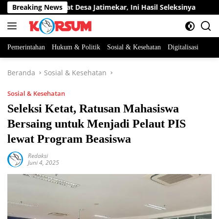
Langsung
an Perangkat Desa Jatimekar, Ini Hasil Seleksinya
Breaking News
DPRD 
ke
konten
Pemerintahan
Hukum & Politik
Sosial & Kesehatan
Digitalisasi
Beranda
Sosial & Kesehatan
Sosial & Kesehatan
Seleksi Ketat, Ratusan Mahasiswa
Bersaing untuk Menjadi Pelaut PIS
lewat Program Beasiswa
Redaksi
Juni 4, 2025