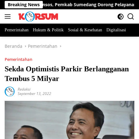
Langsung
n Digitalisasi Bansos, Pemkab Sumedang Dorong Pelayanan dan 
Breaking News
ke
konten
Pemerintahan
Hukum & Politik
Sosial & Kesehatan
Digitalisasi
Beranda
Pemerintahan
Pemerintahan
Sekda Optimistis Parkir Berlangganan
Tembus 5 Milyar
Redaksi
September 13, 2022