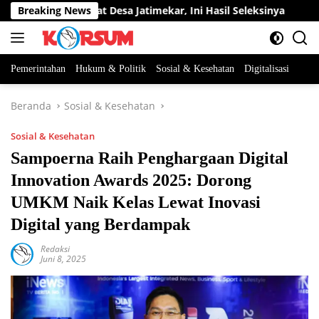
Langsung
an Perangkat Desa Jatimekar, Ini Hasil Seleksinya
Breaking News
DPRD 
ke
konten
Pemerintahan
Hukum & Politik
Sosial & Kesehatan
Digitalisasi
Beranda
Sosial & Kesehatan
Sosial & Kesehatan
Sampoerna Raih Penghargaan Digital
Innovation Awards 2025: Dorong
UMKM Naik Kelas Lewat Inovasi
Digital yang Berdampak
Redaksi
Juni 8, 2025