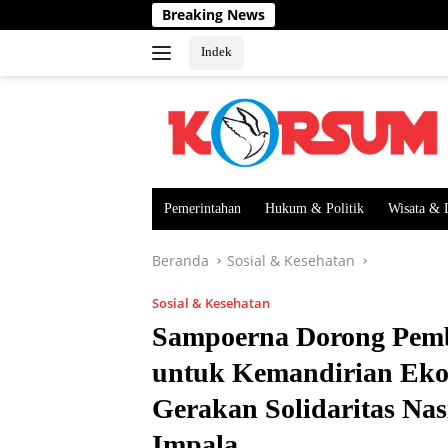
Langsung
Breaking News
10
ke
konten
Indek
Pemerintahan
Hukum & Politik
Wisata & 
Beranda
Sosial & Kesehatan
Sosial & Kesehatan
Sampoerna Dorong Pe
untuk Kemandirian Eko
Gerakan Solidaritas Na
Impala