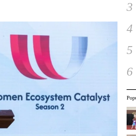
3
4
5
6
Popu