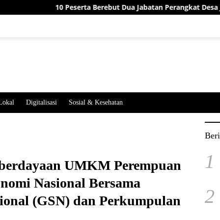
 Peserta Berebut Dua Jabatan Perangkat Desa Jatimekar, Ini Hasi
Lokal
Digitalisasi
Sosial & Kesehatan
Beri
1
mberdayaan UMKM Perempuan
nomi Nasional Bersama
2
sional (GSN) dan Perkumpulan