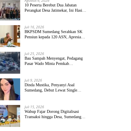
Agustus 6, 2026
10 Peserta Berebut Dua Jabatan
Perangkat Desa Jatimekar, Ini Hasil
Seleksinya
Juli 16, 2026
BKPSDM Sumedang Serahkan SK
Pensiun kepada 120 ASN, Apresiasi
Pengabdian Puluhan Tahun
Juli 25, 2026
Bau Sampah Menyengat, Pedagang
Pasar Wado Minta Pemkab
Sumedang Benahi Pengelolaan
Juli 9, 2026
Dinda Mustika, Penyanyi Asal
Sumedang, Debut Lewat Single
“Kau Teristimewa”
Juli 15, 2026
Wabup Fajar Dorong Digitalisasi
Transaksi hingga Desa, Sumedang
Targetkan Perluasan QRIS dan
ETPD