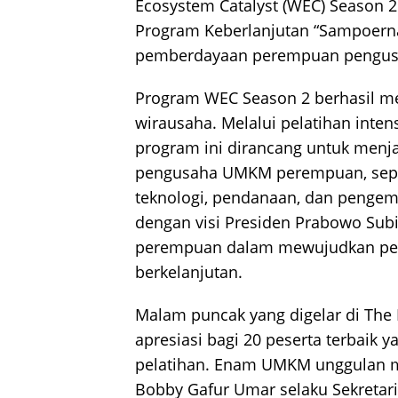
Ecosystem Catalyst (WEC) Season 2
Program Keberlanjutan “Sampoerna
pemberdayaan perempuan pengus
Program WEC Season 2 berhasil me
wirausaha. Melalui pelatihan inten
program ini dirancang untuk menj
pengusaha UMKM perempuan, seper
teknologi, pendanaan, dan pengemba
dengan visi Presiden Prabowo Subi
perempuan dalam mewujudkan per
berkelanjutan.
Malam puncak yang digelar di The 
apresiasi bagi 20 peserta terbaik 
pelatihan. Enam UMKM unggulan m
Bobby Gafur Umar selaku Sekretari