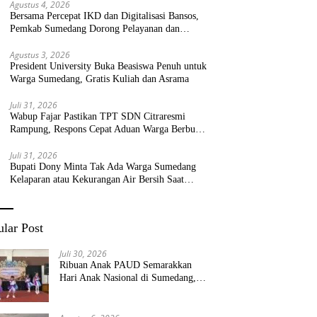
Agustus 4, 2026
Bersama Percepat IKD dan Digitalisasi Bansos,
Pemkab Sumedang Dorong Pelayanan dan
Bantuan Tepat Sasaran
Agustus 3, 2026
President University Buka Beasiswa Penuh untuk
Warga Sumedang, Gratis Kuliah dan Asrama
Juli 31, 2026
Wabup Fajar Pastikan TPT SDN Citraresmi
Rampung, Respons Cepat Aduan Warga Berbuah
Hasil
Juli 31, 2026
Bupati Dony Minta Tak Ada Warga Sumedang
Kelaparan atau Kekurangan Air Bersih Saat
Kemarau
lar Post
Juli 30, 2026
Ribuan Anak PAUD Semarakkan
Hari Anak Nasional di Sumedang,
Kadisdik: Wujudkan Anak Bahagia
dan Sekolah Bersih Sehat