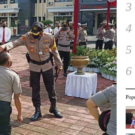
3
4
5
6
Popu