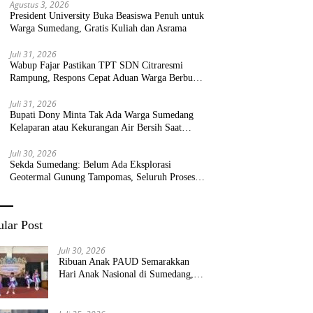
Agustus 3, 2026
President University Buka Beasiswa Penuh untuk
Warga Sumedang, Gratis Kuliah dan Asrama
Juli 31, 2026
Wabup Fajar Pastikan TPT SDN Citraresmi
Rampung, Respons Cepat Aduan Warga Berbuah
Hasil
Juli 31, 2026
Bupati Dony Minta Tak Ada Warga Sumedang
Kelaparan atau Kekurangan Air Bersih Saat
Kemarau
Juli 30, 2026
Sekda Sumedang: Belum Ada Eksplorasi
Geotermal Gunung Tampomas, Seluruh Proses
Masih Menjadi Kewenangan Pemerintah Pusat
lar Post
Juli 30, 2026
Ribuan Anak PAUD Semarakkan
Hari Anak Nasional di Sumedang,
Kadisdik: Wujudkan Anak Bahagia
dan Sekolah Bersih Sehat