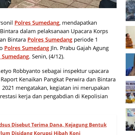
rsonil
Polres Sumedang
, mendapatkan
n Bintara dalam pelaksanaan Upacara Korps
dan Bintara
Polres Sumedang
periode 1
ko
Polres Sumedang
Jln. Prabu Gajah Agung
. Sumedang
. Senin, (4/12).
etyo Robbyanto sebagai inspektur upacara
Raport Kenaikan Pangkat Perwira dan Bintara
i 2021 mengatakan, kegiatan ini merupakan
restasi kerja dan pengabdian di Kepolisian
sus Disebut Terima Dana, Kejagung Bentuk
Ulum Disidang Korupsi Hibah Koni