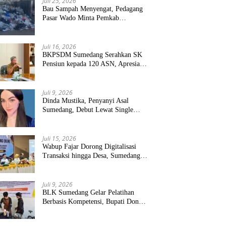
Juli 25, 2026
Bau Sampah Menyengat, Pedagang
Pasar Wado Minta Pemkab
Sumedang Benahi Pengelolaan
Juli 16, 2026
BKPSDM Sumedang Serahkan SK
Pensiun kepada 120 ASN, Apresiasi
Pengabdian Puluhan Tahun
Juli 9, 2026
Dinda Mustika, Penyanyi Asal
Sumedang, Debut Lewat Single
“Kau Teristimewa”
Juli 15, 2026
Wabup Fajar Dorong Digitalisasi
Transaksi hingga Desa, Sumedang
Targetkan Perluasan QRIS dan
ETPD
Juli 9, 2026
BLK Sumedang Gelar Pelatihan
Berbasis Kompetensi, Bupati Dony
Targetkan Peserta Langsung Terserap
Kerja