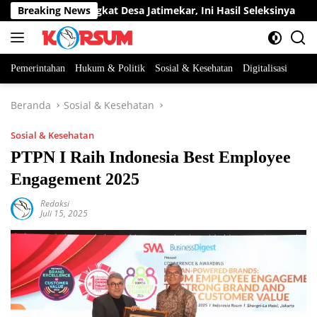
Langsung
batan Perangkat Desa Jatimekar, Ini Hasil Seleksinya
Breaking News
DP
ke
konten
Pemerintahan
Hukum & Politik
Sosial & Kesehatan
Digitalisasi
Beranda
Sosial & Kesehatan
Sosial & Kesehatan
PTPN I Raih Indonesia Best Employee
Engagement 2025
Redaksi
Juli 15, 2025