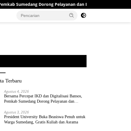
umedang Dorong Pelayanan dan Bantuan Tepat Sasaran
Pr
ta Terbaru
Agustus 4, 2026
Bersama Percepat IKD dan Digitalisasi Bansos,
Pemkab Sumedang Dorong Pelayanan dan
Bantuan Tepat Sasaran
Agustus 3, 2026
President University Buka Beasiswa Penuh untuk
Warga Sumedang, Gratis Kuliah dan Asrama