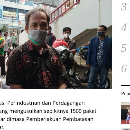
3
4
5
6
Popu
asi Perindustrian dan Perdagangan
ng mengusulkan sedikitnya 1500 paket
sar dimasa Pemberlakuan Pembatasan
t.