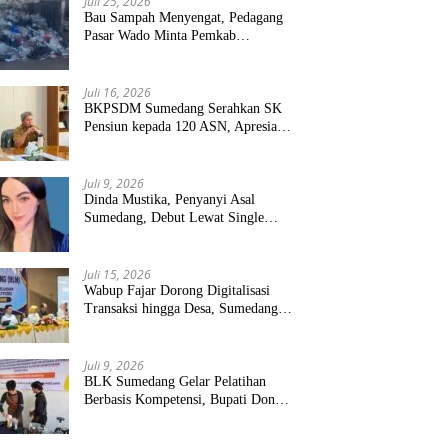
Juli 25, 2026
Bau Sampah Menyengat, Pedagang
Pasar Wado Minta Pemkab
Sumedang Benahi Pengelolaan
Juli 16, 2026
BKPSDM Sumedang Serahkan SK
Pensiun kepada 120 ASN, Apresiasi
Pengabdian Puluhan Tahun
Juli 9, 2026
Dinda Mustika, Penyanyi Asal
Sumedang, Debut Lewat Single
“Kau Teristimewa”
Juli 15, 2026
Wabup Fajar Dorong Digitalisasi
Transaksi hingga Desa, Sumedang
Targetkan Perluasan QRIS dan
ETPD
Juli 9, 2026
BLK Sumedang Gelar Pelatihan
Berbasis Kompetensi, Bupati Dony
Targetkan Peserta Langsung Terserap
Kerja