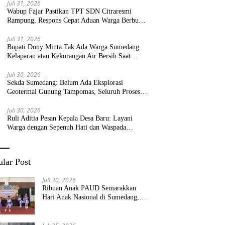
Juli 31, 2026
Wabup Fajar Pastikan TPT SDN Citraresmi
Rampung, Respons Cepat Aduan Warga Berbuah
Hasil
Juli 31, 2026
Bupati Dony Minta Tak Ada Warga Sumedang
Kelaparan atau Kekurangan Air Bersih Saat
Kemarau
Juli 30, 2026
Sekda Sumedang: Belum Ada Eksplorasi
Geotermal Gunung Tampomas, Seluruh Proses
Masih Menjadi Kewenangan Pemerintah Pusat
Juli 30, 2026
Ruli Aditia Pesan Kepala Desa Baru: Layani
Warga dengan Sepenuh Hati dan Waspada
Bencana!
lar Post
Juli 30, 2026
Ribuan Anak PAUD Semarakkan
Hari Anak Nasional di Sumedang,
Kadisdik: Wujudkan Anak Bahagia
dan Sekolah Bersih Sehat