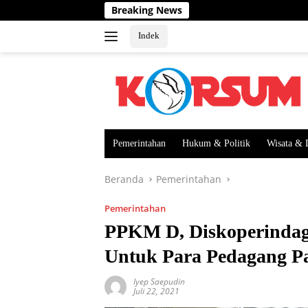
Langsung
Breaking News
ke
konten
Indek
Pemerintahan
Hukum & Politik
Wisata & 
Beranda
Pemerintahan
Pemerintahan
PPKM D, Diskoperindag
Untuk Para Pedagang P
Iyep Saepudin
Juli 22, 2021