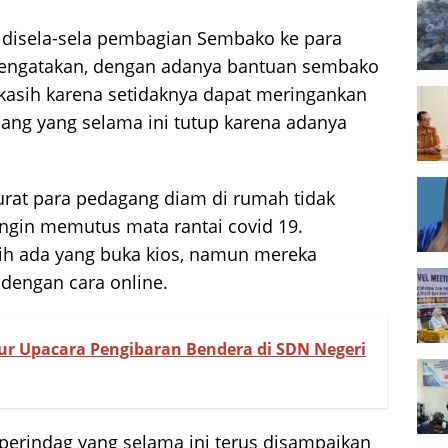
s disela-sela pembagian Sembako ke para
engatakan, dengan adanya bantuan sembako
 kasih karena setidaknya dapat meringankan
ng yang selama ini tutup karena adanya
urat para pedagang diam di rumah tidak
ingin memutus mata rantai covid 19.
sih ada yang buka kios, namun mereka
 dengan cara online.
tur Upacara Pengibaran Bendera di SDN Negeri
koperindag yang selama ini terus disampaikan