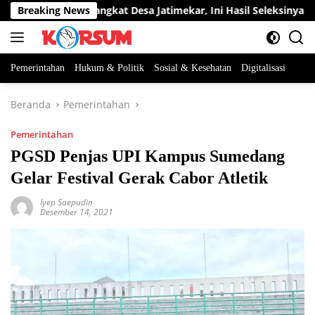
Langsung
ua Jabatan Perangkat Desa Jatimekar, Ini Hasil Seleksinya
Breaking News
ke
konten
Pemerintahan
Hukum & Politik
Sosial & Kesehatan
Digitalisasi
Beranda
Pemerintahan
Pemerintahan
PGSD Penjas UPI Kampus Sumedang
Gelar Festival Gerak Cabor Atletik
Iyep Saepudin
Desember 14, 2021