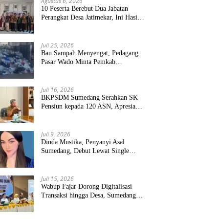
Agustus 6, 2026
10 Peserta Berebut Dua Jabatan
Perangkat Desa Jatimekar, Ini Hasil
Seleksinya
Juli 25, 2026
Bau Sampah Menyengat, Pedagang
Pasar Wado Minta Pemkab
Sumedang Benahi Pengelolaan
Juli 16, 2026
BKPSDM Sumedang Serahkan SK
Pensiun kepada 120 ASN, Apresiasi
Pengabdian Puluhan Tahun
Juli 9, 2026
Dinda Mustika, Penyanyi Asal
Sumedang, Debut Lewat Single
“Kau Teristimewa”
Juli 15, 2026
Wabup Fajar Dorong Digitalisasi
Transaksi hingga Desa, Sumedang
Targetkan Perluasan QRIS dan
ETPD