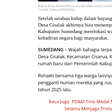
Bupati Dony Ahmad Munir menyerahkan kunci rumah k
Cisalak, Sabtu (23/5/2026).
Setelah setahun hidup dalam bayang
Desa Cisalak akhirnya bisa menemp
Kabupaten Sumedang merelokasi war
kehadiran negara bagi masyarakat.
SUMEDANG
– Wajah bahagia terpa
Desa Cisalak, Kecamatan Cisarua,
rumah baru dari Pemerintah Kabu
Rohaeti bersama tiga warga lainn
pengganti hunian mereka yang rusa
tahun 2025 lalu.
Baca Juga
PDAM Tirta Medal 
Selama Menjaga Proto