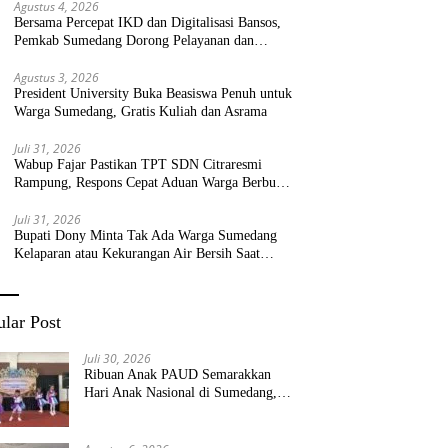
Agustus 4, 2026
Bersama Percepat IKD dan Digitalisasi Bansos,
Pemkab Sumedang Dorong Pelayanan dan
Bantuan Tepat Sasaran
Agustus 3, 2026
President University Buka Beasiswa Penuh untuk
Warga Sumedang, Gratis Kuliah dan Asrama
Juli 31, 2026
Wabup Fajar Pastikan TPT SDN Citraresmi
Rampung, Respons Cepat Aduan Warga Berbuah
Hasil
Juli 31, 2026
Bupati Dony Minta Tak Ada Warga Sumedang
Kelaparan atau Kekurangan Air Bersih Saat
Kemarau
lar Post
Juli 30, 2026
Ribuan Anak PAUD Semarakkan
Hari Anak Nasional di Sumedang,
Kadisdik: Wujudkan Anak Bahagia
dan Sekolah Bersih Sehat