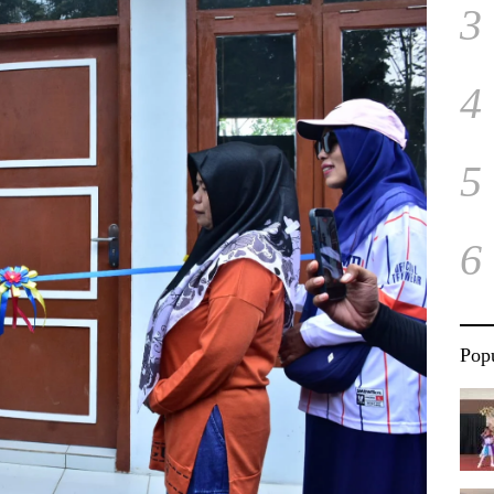
3
4
5
6
Popu