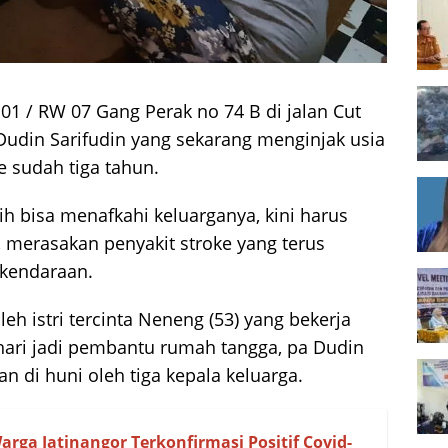
1 / RW 07 Gang Perak no 74 B di jalan Cut
udin Sarifudin yang sekarang menginjak usia
e sudah tiga tahun.
h bisa menafkahi keluarganya, kini harus
, merasakan penyakit stroke yang terus
 kendaraan.
eh istri tercinta Neneng (53) yang bekerja
hari jadi pembantu rumah tangga, pa Dudin
n di huni oleh tiga kepala keluarga.
arga Jatinangor Terkonfirmasi Positif Covid-