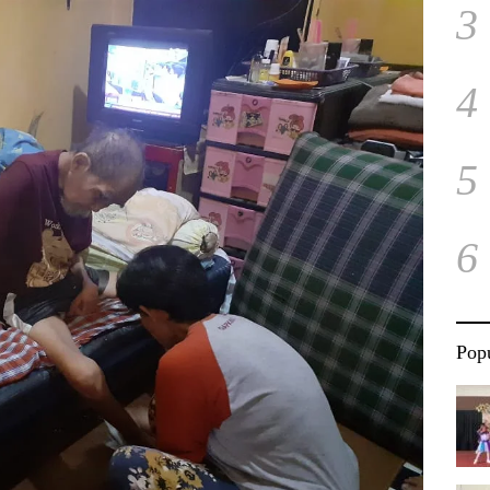
3
4
5
6
Popu