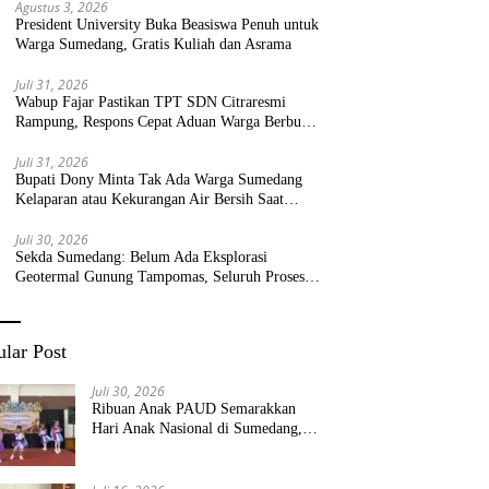
Agustus 3, 2026
President University Buka Beasiswa Penuh untuk
Warga Sumedang, Gratis Kuliah dan Asrama
Juli 31, 2026
Wabup Fajar Pastikan TPT SDN Citraresmi
Rampung, Respons Cepat Aduan Warga Berbuah
Hasil
Juli 31, 2026
Bupati Dony Minta Tak Ada Warga Sumedang
Kelaparan atau Kekurangan Air Bersih Saat
Kemarau
Juli 30, 2026
Sekda Sumedang: Belum Ada Eksplorasi
Geotermal Gunung Tampomas, Seluruh Proses
Masih Menjadi Kewenangan Pemerintah Pusat
lar Post
Juli 30, 2026
Ribuan Anak PAUD Semarakkan
Hari Anak Nasional di Sumedang,
Kadisdik: Wujudkan Anak Bahagia
dan Sekolah Bersih Sehat