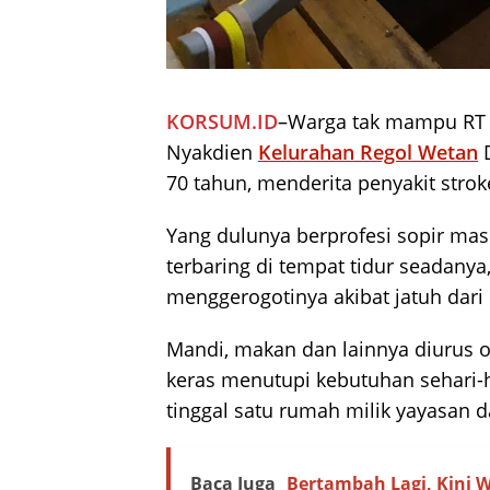
KORSUM.ID
–Warga tak mampu RT 0
Nyakdien
Kelurahan Regol Wetan
D
70 tahun, menderita penyakit strok
Yang dulunya berprofesi sopir masi
terbaring di tempat tidur seadanya
menggerogotinya akibat jatuh dari
Mandi, makan dan lainnya diurus ol
keras menutupi kebutuhan sehari-
tinggal satu rumah milik yayasan da
Baca Juga
Bertambah Lagi, Kini W