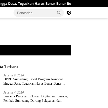
gaskan Harus Benar-Benar Berpihak kepada Rakyat
Bers
ta Terbaru
Agustus 6, 2026
DPRD Sumedang Kawal Program Nasional
hingga Desa, Tegaskan Harus Benar-Benar
Berpihak kepada Rakyat
Agustus 4, 2026
Bersama Percepat IKD dan Digitalisasi Bansos,
Pemkab Sumedang Dorong Pelayanan dan
Bantuan Tepat Sasaran