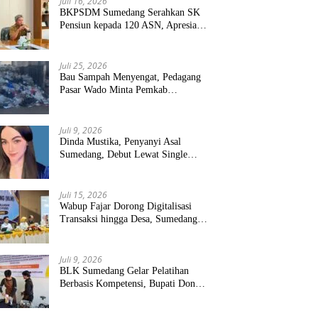
Juli 16, 2026
BKPSDM Sumedang Serahkan SK
Pensiun kepada 120 ASN, Apresiasi
Pengabdian Puluhan Tahun
Juli 25, 2026
Bau Sampah Menyengat, Pedagang
Pasar Wado Minta Pemkab
Sumedang Benahi Pengelolaan
Juli 9, 2026
Dinda Mustika, Penyanyi Asal
Sumedang, Debut Lewat Single
“Kau Teristimewa”
Juli 15, 2026
Wabup Fajar Dorong Digitalisasi
Transaksi hingga Desa, Sumedang
Targetkan Perluasan QRIS dan
ETPD
Juli 9, 2026
BLK Sumedang Gelar Pelatihan
Berbasis Kompetensi, Bupati Dony
Targetkan Peserta Langsung Terserap
Kerja