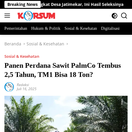
Langsung
abatan Perangkat Desa Jatimekar, Ini Hasil Seleksinya
Breaking News
D
ke
konten
Pemerintahan
Hukum & Politik
Sosial & Kesehatan
Digitalisasi
Beranda
Sosial & Kesehatan
Sosial & Kesehatan
Panen Perdana Sawit PalmCo Tembus
2,5 Tahun, TM1 Bisa 18 Ton?
Redaksi
Juli 16, 2025