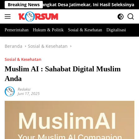
Langsung
 Jabatan Perangkat Desa Jatimekar, Ini Hasil Seleksinya
Breaking News
ke
konten
Pemerintahan
Hukum & Politik
Sosial & Kesehatan
Digitalisasi
Beranda
Sosial & Kesehatan
Sosial & Kesehatan
Muslim AI : Sahabat Digital Muslim
Anda
Redaksi
Juni 17, 2025