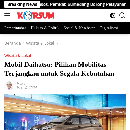
Langsung
igitalisasi Bansos, Pemkab Sumedang Dorong Pelayanan dan Ban
Breaking News
ke
konten
Pemerintahan
Hukum & Politik
Sosial & Kesehatan
Digitalisasi
Beranda
Wisata & Lokal
Wisata & Lokal
Mobil Daihatsu: Pilihan Mobilitas
Terjangkau untuk Segala Kebutuhan
Mako
Mei 18, 2024