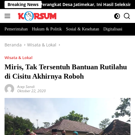
Langsung
t Dua Jabatan Perangkat Desa Jatimekar, Ini Hasil Seleksinya
Breaking News
ke
konten
Pemerintahan
Hukum & Politik
Sosial & Kesehatan
Digitalisasi
Beranda
Wisata & Lokal
Wisata & Lokal
Miris, Tak Tersentuh Bantuan Rutilahu
di Cisitu Akhirnya Roboh
Acep Sandi
Oktober 22, 2020