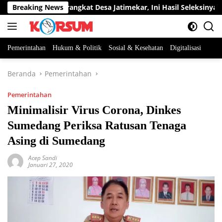
Langsung
ua Jabatan Perangkat Desa Jatimekar, Ini Hasil Seleksinya
Breaking News
ke
konten
Pemerintahan
Hukum & Politik
Sosial & Kesehatan
Digitalisasi
Beranda
Pemerintahan
Pemerintahan
Minimalisir Virus Corona, Dinkes
Sumedang Periksa Ratusan Tenaga
Asing di Sumedang
Acep Sandi
Januari 27, 2020