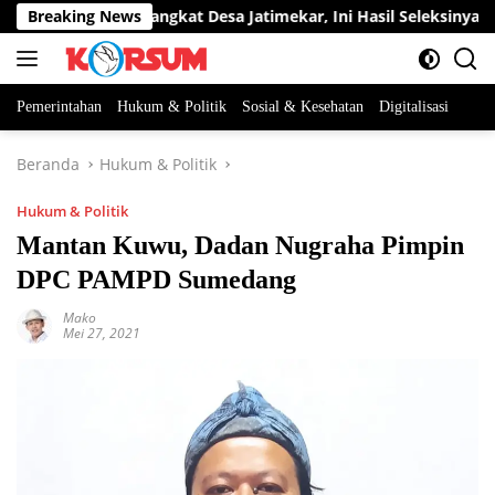
Langsung
ua Jabatan Perangkat Desa Jatimekar, Ini Hasil Seleksinya
Breaking News
ke
konten
Pemerintahan
Hukum & Politik
Sosial & Kesehatan
Digitalisasi
Beranda
Hukum & Politik
Hukum & Politik
Mantan Kuwu, Dadan Nugraha Pimpin
DPC PAMPD Sumedang
Mako
Mei 27, 2021