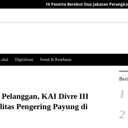
10 Peserta Berebut Dua Jabatan Perangkat Desa Jatime
Lokal
Digitalisasi
Sosial & Kesehatan
Beri
1
elanggan, KAI Divre III
itas Pengering Payung di
2