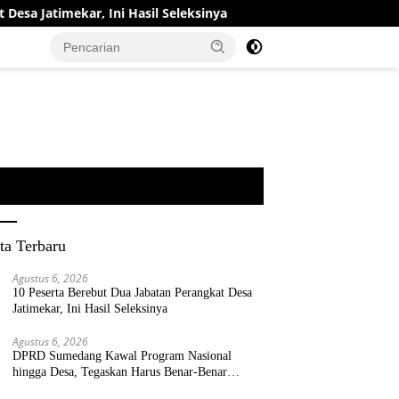
kar, Ini Hasil Seleksinya
DPRD Sumedang Kawal Program
ta Terbaru
Agustus 6, 2026
10 Peserta Berebut Dua Jabatan Perangkat Desa
Jatimekar, Ini Hasil Seleksinya
Agustus 6, 2026
DPRD Sumedang Kawal Program Nasional
hingga Desa, Tegaskan Harus Benar-Benar
Berpihak kepada Rakyat