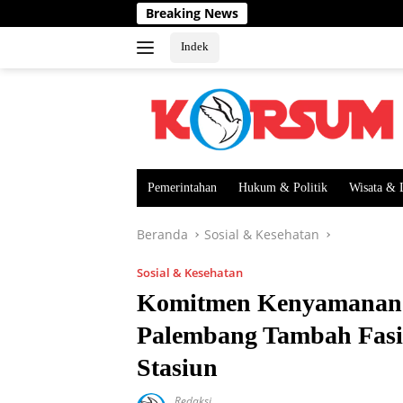
Langsung
Breaking News
ke
konten
Indek
Pemerintahan
Hukum & Politik
Wisata & 
Beranda
Sosial & Kesehatan
Sosial & Kesehatan
Komitmen Kenyamanan P
Palembang Tambah Fasil
Stasiun
Redaksi