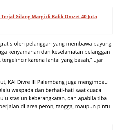
 Terjal Gilang Margi di Balik Omzet 40 Juta
ra gratis oleh pelanggan yang membawa payung
jaga kenyamanan dan keselamatan pelanggan
 tergelincir karena lantai yang basah,” ujar
but, KAI Divre III Palembang juga mengimbau
lalu waspada dan berhati-hati saat cuaca
uju stasiun keberangkatan, dan apabila tiba
 berjalan di area peron, tangga, maupun pintu