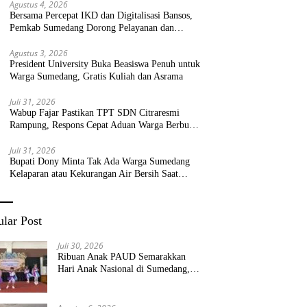
Agustus 4, 2026
Bersama Percepat IKD dan Digitalisasi Bansos,
Pemkab Sumedang Dorong Pelayanan dan
Bantuan Tepat Sasaran
Agustus 3, 2026
President University Buka Beasiswa Penuh untuk
Warga Sumedang, Gratis Kuliah dan Asrama
Juli 31, 2026
Wabup Fajar Pastikan TPT SDN Citraresmi
Rampung, Respons Cepat Aduan Warga Berbuah
Hasil
Juli 31, 2026
Bupati Dony Minta Tak Ada Warga Sumedang
Kelaparan atau Kekurangan Air Bersih Saat
Kemarau
lar Post
Juli 30, 2026
Ribuan Anak PAUD Semarakkan
Hari Anak Nasional di Sumedang,
Kadisdik: Wujudkan Anak Bahagia
dan Sekolah Bersih Sehat