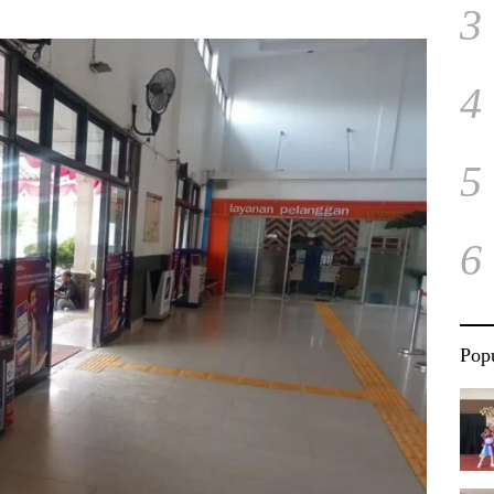
3
4
5
6
Popu