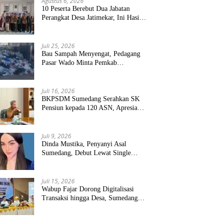
Agustus 6, 2026
10 Peserta Berebut Dua Jabatan
Perangkat Desa Jatimekar, Ini Hasil
Seleksinya
Juli 25, 2026
Bau Sampah Menyengat, Pedagang
Pasar Wado Minta Pemkab
Sumedang Benahi Pengelolaan
Juli 16, 2026
BKPSDM Sumedang Serahkan SK
Pensiun kepada 120 ASN, Apresiasi
Pengabdian Puluhan Tahun
Juli 9, 2026
Dinda Mustika, Penyanyi Asal
Sumedang, Debut Lewat Single
“Kau Teristimewa”
Juli 15, 2026
Wabup Fajar Dorong Digitalisasi
Transaksi hingga Desa, Sumedang
Targetkan Perluasan QRIS dan
ETPD