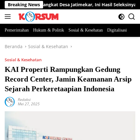
Langsung
ua Jabatan Perangkat Desa Jatimekar, Ini Hasil Seleksinya
Breaking News
ke
konten
Pemerintahan
Hukum & Politik
Sosial & Kesehatan
Digitalisasi
Beranda
Sosial & Kesehatan
Sosial & Kesehatan
KAI Properti Rampungkan Gedung
Record Center, Jamin Keamanan Arsip
Sejarah Perkeretaapian Indonesia
Redaksi
Mei 27, 2025