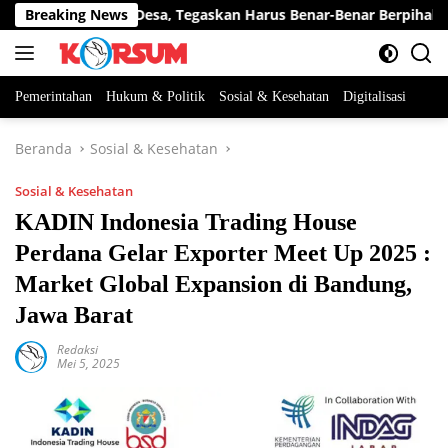
Langsung
al hingga Desa, Tegaskan Harus Benar-Benar Berpihak kepada 
Breaking News
ke
konten
Pemerintahan
Hukum & Politik
Sosial & Kesehatan
Digitalisasi
Beranda
Sosial & Kesehatan
Sosial & Kesehatan
KADIN Indonesia Trading House
Perdana Gelar Exporter Meet Up 2025 :
Market Global Expansion di Bandung,
Jawa Barat
Redaksi
Mei 5, 2025