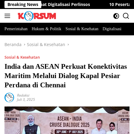
Langsung
ASN Percepat Digitalisasi Perlinsos
Breaking News
10 Peserta Berebut
ke
konten
Pemerintahan
Hukum & Politik
Sosial & Kesehatan
Digitalisasi
Beranda
Sosial & Kesehatan
Sosial & Kesehatan
India dan ASEAN Perkuat Konektivitas
Maritim Melalui Dialog Kapal Pesiar
Perdana di Chennai
Redaksi
Juli 3, 2025