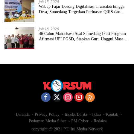
Juli 15, 2026
Wabup Fajar Dorong Digitalisasi Transaksi hingga
Desa, Sumedang Targetkan Perluasan QRIS dan
ETPD
Juli 16, 2026
46 Calon Mahasiswa Asal Sumedang Ikuti Program
Afirmasi UPI PGSD, Siapkan Guru Unggul Masa
Depan
Beranda
Privacy Policy
Indeks Berita
Iklan
Kontak
Pedoman Media Siber
PM Cyber
Redaksi
copyright @ 2021 PT. Ini Media Network