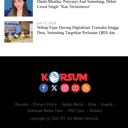
Dinda Mustika, Penyanyi Asal Sumedang, Debut
Lewat Single “Kau Teristimewa”
Juli 15, 2026
Wabup Fajar Dorong Digitalisasi Transaksi hingga
Desa, Sumedang Targetkan Perluasan QRIS dan
ETPD
Beranda
Privacy Policy
Indeks Berita
Iklan
Kontak
Pedoman Media Siber
PM Cyber
Redaksi
copyright @ 2021 PT. Ini Media Network