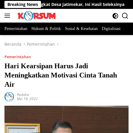
Langsung
Jabatan Perangkat Desa Jatimekar, Ini Hasil Seleksinya
Breaking News
D
ke
konten
Pemerintahan
Hukum & Politik
Sosial & Kesehatan
Digitalisasi
Beranda
Pemerintahan
Pemerintahan
Hari Kearsipan Harus Jadi
Meningkatkan Motivasi Cinta Tanah
Air
Redaksi
Mei 18, 2022