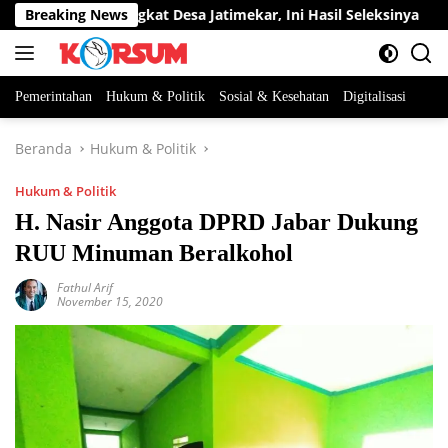
Langsung
Jabatan Perangkat Desa Jatimekar, Ini Hasil Seleksinya
Breaking News
ke
konten
Pemerintahan
Hukum & Politik
Sosial & Kesehatan
Digitalisasi
Beranda
Hukum & Politik
Hukum & Politik
H. Nasir Anggota DPRD Jabar Dukung
RUU Minuman Beralkohol
Fathul Arif
November 15, 2020