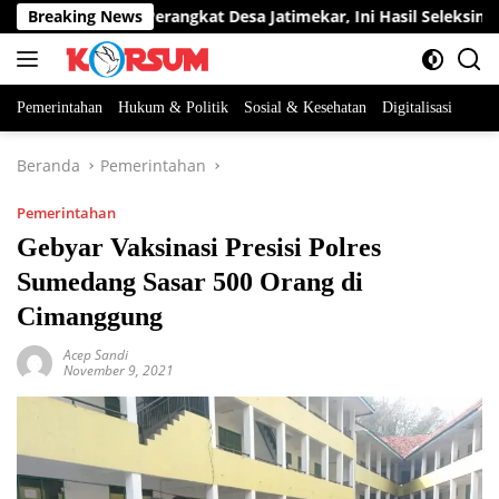
Langsung
t Dua Jabatan Perangkat Desa Jatimekar, Ini Hasil Seleksinya
Breaking News
ke
konten
Pemerintahan
Hukum & Politik
Sosial & Kesehatan
Digitalisasi
Beranda
Pemerintahan
Pemerintahan
Gebyar Vaksinasi Presisi Polres
Sumedang Sasar 500 Orang di
Cimanggung
Acep Sandi
November 9, 2021