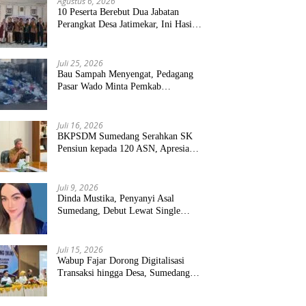
Agustus 6, 2026
10 Peserta Berebut Dua Jabatan
Perangkat Desa Jatimekar, Ini Hasil
Seleksinya
Juli 25, 2026
Bau Sampah Menyengat, Pedagang
Pasar Wado Minta Pemkab
Sumedang Benahi Pengelolaan
Juli 16, 2026
BKPSDM Sumedang Serahkan SK
Pensiun kepada 120 ASN, Apresiasi
Pengabdian Puluhan Tahun
Juli 9, 2026
Dinda Mustika, Penyanyi Asal
Sumedang, Debut Lewat Single
“Kau Teristimewa”
Juli 15, 2026
Wabup Fajar Dorong Digitalisasi
Transaksi hingga Desa, Sumedang
Targetkan Perluasan QRIS dan
ETPD