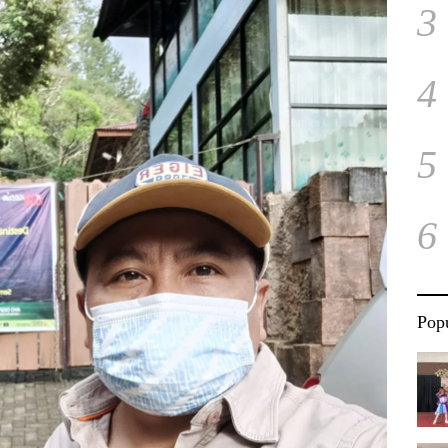
3
4
5
6
Popu