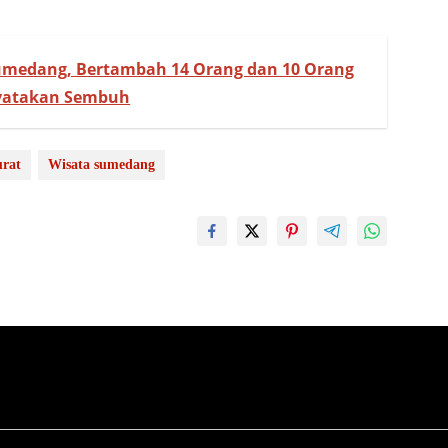
Sumedang, Bertambah 14 Orang dan 10 Orang
yatakan Sembuh
rat
Wisata sumedang