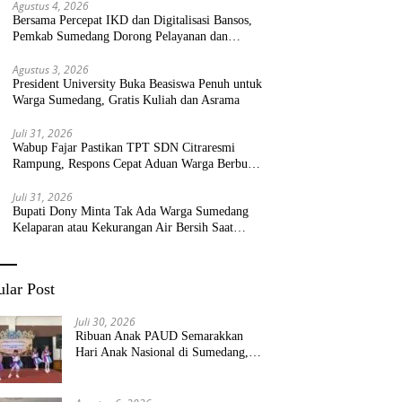
Agustus 4, 2026
Bersama Percepat IKD dan Digitalisasi Bansos,
Pemkab Sumedang Dorong Pelayanan dan
Bantuan Tepat Sasaran
Agustus 3, 2026
President University Buka Beasiswa Penuh untuk
Warga Sumedang, Gratis Kuliah dan Asrama
Juli 31, 2026
Wabup Fajar Pastikan TPT SDN Citraresmi
Rampung, Respons Cepat Aduan Warga Berbuah
Hasil
Juli 31, 2026
Bupati Dony Minta Tak Ada Warga Sumedang
Kelaparan atau Kekurangan Air Bersih Saat
Kemarau
lar Post
Juli 30, 2026
Ribuan Anak PAUD Semarakkan
Hari Anak Nasional di Sumedang,
Kadisdik: Wujudkan Anak Bahagia
dan Sekolah Bersih Sehat