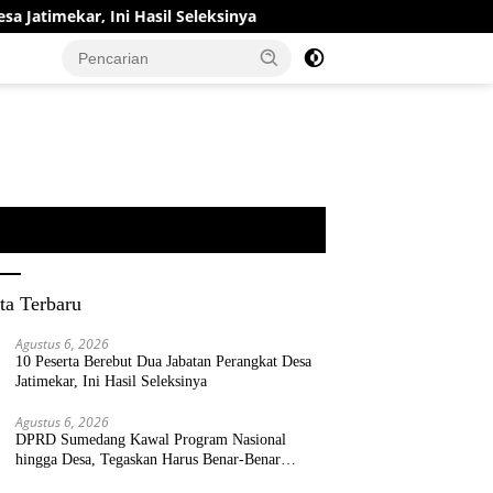
 Hasil Seleksinya
DPRD Sumedang Kawal Program Nasion
ta Terbaru
Agustus 6, 2026
10 Peserta Berebut Dua Jabatan Perangkat Desa
Jatimekar, Ini Hasil Seleksinya
Agustus 6, 2026
DPRD Sumedang Kawal Program Nasional
hingga Desa, Tegaskan Harus Benar-Benar
Berpihak kepada Rakyat