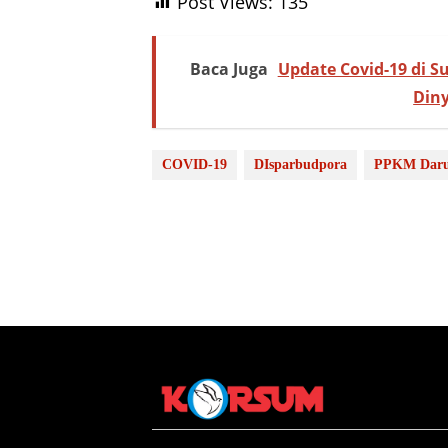
Post Views:
135
Baca Juga
Update Covid-19 di 
Din
COVID-19
DIsparbudpora
PPKM Daru