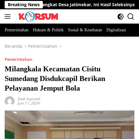
Langsung
ua Jabatan Perangkat Desa Jatimekar, Ini Hasil Seleksinya
Breaking News
ke
konten
Pemerintahan
Hukum & Politik
Sosial & Kesehatan
Digitalisasi
Beranda
Pemerintahan
Pemerintahan
Milangkala Kecamatan Cisitu
Sumedang Disdukcapil Berikan
Pelayanan Jemput Bola
Dadi Supriadi
Juni 11, 2024