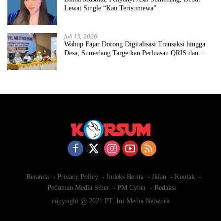
Lewat Single “Kau Teristimewa”
Juli 15, 2026
Wabup Fajar Dorong Digitalisasi Transaksi hingga
Desa, Sumedang Targetkan Perluasan QRIS dan
ETPD
Beranda
Privacy Policy
Indeks Berita
Iklan
Kontak
Pedoman Media Siber
PM Cyber
Redaksi
copyright @ 2021 PT. Ini Media Network