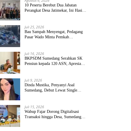
Agustus 6, 2026
10 Peserta Berebut Dua Jabatan
Perangkat Desa Jatimekar, Ini Hasil
Seleksinya
Juli 25, 2026
Bau Sampah Menyengat, Pedagang
Pasar Wado Minta Pemkab
Sumedang Benahi Pengelolaan
Juli 16, 2026
BKPSDM Sumedang Serahkan SK
Pensiun kepada 120 ASN, Apresiasi
Pengabdian Puluhan Tahun
Juli 9, 2026
Dinda Mustika, Penyanyi Asal
Sumedang, Debut Lewat Single
“Kau Teristimewa”
Juli 15, 2026
Wabup Fajar Dorong Digitalisasi
Transaksi hingga Desa, Sumedang
Targetkan Perluasan QRIS dan
ETPD