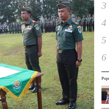
3
4
5
6
Popu