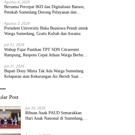
Agustus 4, 2026
Bersama Percepat IKD dan Digitalisasi Bansos,
Pemkab Sumedang Dorong Pelayanan dan
Bantuan Tepat Sasaran
Agustus 3, 2026
President University Buka Beasiswa Penuh untuk
Warga Sumedang, Gratis Kuliah dan Asrama
Juli 31, 2026
Wabup Fajar Pastikan TPT SDN Citraresmi
Rampung, Respons Cepat Aduan Warga Berbuah
Hasil
Juli 31, 2026
Bupati Dony Minta Tak Ada Warga Sumedang
Kelaparan atau Kekurangan Air Bersih Saat
Kemarau
lar Post
Juli 30, 2026
Ribuan Anak PAUD Semarakkan
Hari Anak Nasional di Sumedang,
Kadisdik: Wujudkan Anak Bahagia
dan Sekolah Bersih Sehat