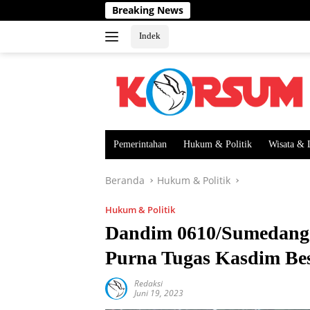
Langsung
Breaking News
ke
konten
Indek
Pemerintahan
Hukum & Politik
Wisata & 
Beranda
Hukum & Politik
Hukum & Politik
Dandim 0610/Sumedang 
Purna Tugas Kasdim Bes
Redaksi
Juni 19, 2023