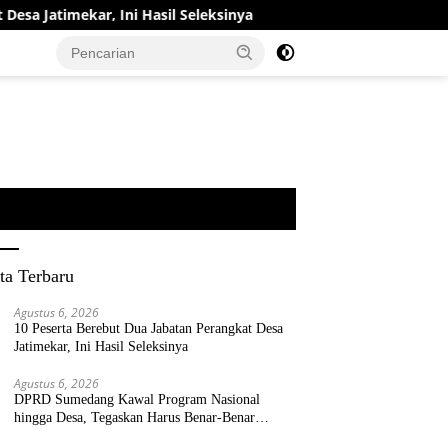
r, Ini Hasil Seleksinya
DPRD Sumedang Kawal Program N
ta Terbaru
Agustus 6, 2026
10 Peserta Berebut Dua Jabatan Perangkat Desa
Jatimekar, Ini Hasil Seleksinya
Agustus 6, 2026
DPRD Sumedang Kawal Program Nasional
hingga Desa, Tegaskan Harus Benar-Benar
Berpihak kepada Rakyat