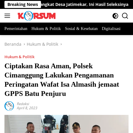
Langsung
ua Jabatan Perangkat Desa Jatimekar, Ini Hasil Seleksinya
Breaking News
ke
konten
Pemerintahan
Hukum & Politik
Sosial & Kesehatan
Digitalisasi
Beranda
Hukum & Politik
Hukum & Politik
Ciptakan Rasa Aman, Polsek
Cimanggung Lakukan Pengamanan
Peringatan Wafat Isa Almasih jemaat
GPPS Batu Penjuru
Redaksi
April 8, 2023