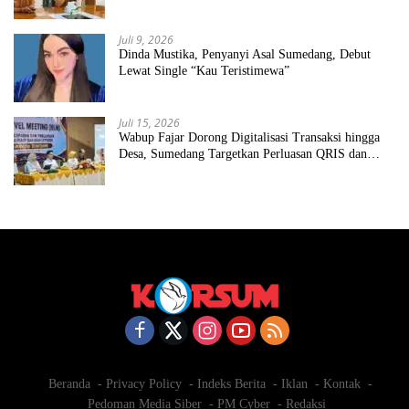
Juli 9, 2026
Dinda Mustika, Penyanyi Asal Sumedang, Debut
Lewat Single “Kau Teristimewa”
Juli 15, 2026
Wabup Fajar Dorong Digitalisasi Transaksi hingga
Desa, Sumedang Targetkan Perluasan QRIS dan
ETPD
Beranda
Privacy Policy
Indeks Berita
Iklan
Kontak
Pedoman Media Siber
PM Cyber
Redaksi