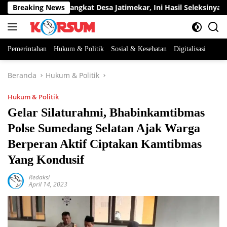
Langsung
Dua Jabatan Perangkat Desa Jatimekar, Ini Hasil Seleksinya
Breaking News
ke
konten
Pemerintahan
Hukum & Politik
Sosial & Kesehatan
Digitalisasi
Beranda
Hukum & Politik
Hukum & Politik
Gelar Silaturahmi, Bhabinkamtibmas
Polse Sumedang Selatan Ajak Warga
Berperan Aktif Ciptakan Kamtibmas
Yang Kondusif
Redaksi
April 14, 2023