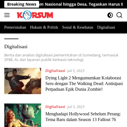
Langsung
g Kawal Program Nasional hingga Desa, Tegaskan Harus Benar-
Breaking News
ke
konten
Pemerintahan
Hukum & Politik
Sosial & Kesehatan
Digitalisasi
Digitalisasi
Berita dan analisis digitalisasi pemerintahan di Sumedang, termasuk
SPBE, AI, dan layanan publik berbasis teknologi.
Digitalisasi
Juli 5, 2023
Dying Light 2 Mengumumkan Kolaborasi
Seru dengan The Walking Dead: Antisipasi
Perpaduan Epik Dunia Zombie!
Digitalisasi
Juli 5, 2023
Menghadapi Hollywood Sebelum Perang:
Tema Baru dalam Season 13 Fallout 76