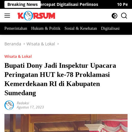
Langsung
Minta ASN Percepat Digitalisasi Perlinsos
Breaking News
10 Peserta B
ke
konten
Pemerintahan
Hukum & Politik
Sosial & Kesehatan
Digitalisasi
Beranda
Wisata & Lokal
Wisata & Lokal
Bupati Dony Jadi Inspektur Upacara
Peringatan HUT ke-78 Proklamasi
Kemerdekaan RI di Kabupaten
Sumedang
Redaksi
Agustus 17, 2023