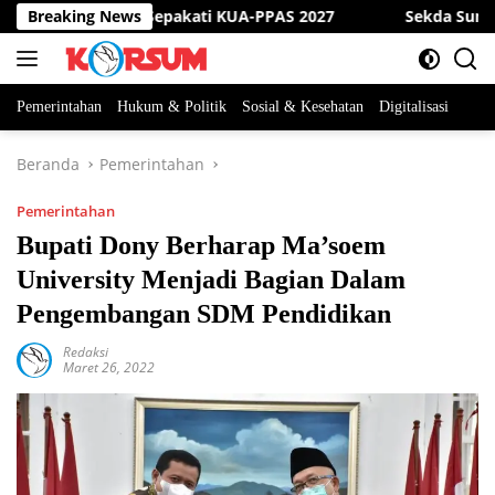
Langsung
 Sumedang Sepakati KUA-PPAS 2027
Breaking News
Sekda Sumedang M
ke
konten
Pemerintahan
Hukum & Politik
Sosial & Kesehatan
Digitalisasi
Beranda
Pemerintahan
Pemerintahan
Bupati Dony Berharap Ma’soem
University Menjadi Bagian Dalam
Pengembangan SDM Pendidikan
Redaksi
Maret 26, 2022