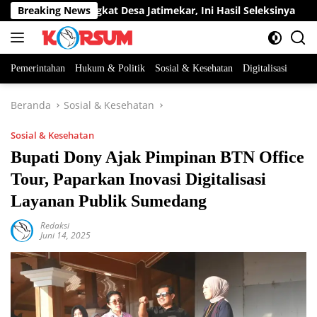
Langsung
abatan Perangkat Desa Jatimekar, Ini Hasil Seleksinya
Breaking News
D
ke
konten
Pemerintahan
Hukum & Politik
Sosial & Kesehatan
Digitalisasi
Beranda
Sosial & Kesehatan
Sosial & Kesehatan
Bupati Dony Ajak Pimpinan BTN Office
Tour, Paparkan Inovasi Digitalisasi
Layanan Publik Sumedang
Redaksi
Juni 14, 2025