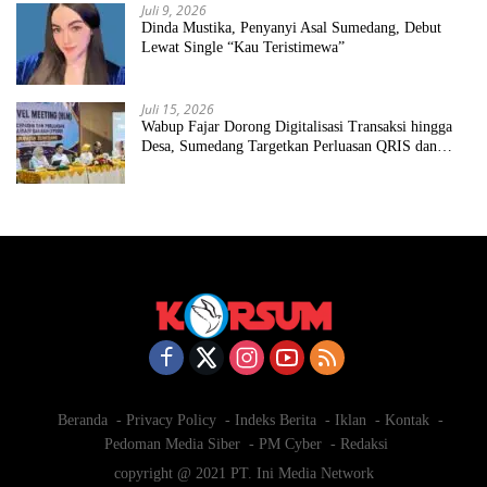
Juli 9, 2026
Dinda Mustika, Penyanyi Asal Sumedang, Debut
Lewat Single “Kau Teristimewa”
Juli 15, 2026
Wabup Fajar Dorong Digitalisasi Transaksi hingga
Desa, Sumedang Targetkan Perluasan QRIS dan
ETPD
Beranda
Privacy Policy
Indeks Berita
Iklan
Kontak
Pedoman Media Siber
PM Cyber
Redaksi
copyright @ 2021 PT. Ini Media Network