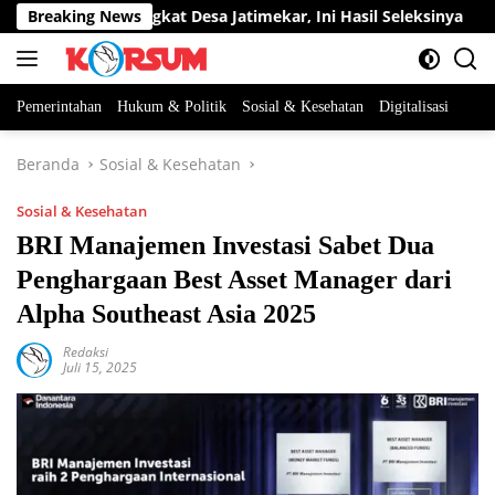
Langsung
abatan Perangkat Desa Jatimekar, Ini Hasil Seleksinya
Breaking News
D
ke
konten
Pemerintahan
Hukum & Politik
Sosial & Kesehatan
Digitalisasi
Beranda
Sosial & Kesehatan
Sosial & Kesehatan
BRI Manajemen Investasi Sabet Dua
Penghargaan Best Asset Manager dari
Alpha Southeast Asia 2025
Redaksi
Juli 15, 2025