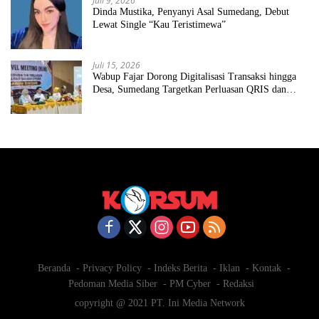
Juli 9, 2026
Dinda Mustika, Penyanyi Asal Sumedang, Debut
Lewat Single “Kau Teristimewa”
Juli 15, 2026
Wabup Fajar Dorong Digitalisasi Transaksi hingga
Desa, Sumedang Targetkan Perluasan QRIS dan
ETPD
Beranda
Privacy Policy
Indeks Berita
Iklan
Kontak
Pedoman Media Siber
PM Cyber
Redaksi
copyright @ 2021 PT. Ini Media Network