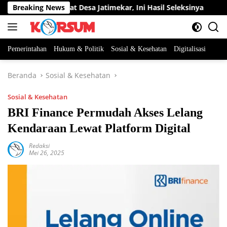
Langsung
tan Perangkat Desa Jatimekar, Ini Hasil Seleksinya
Breaking News
DPRD
ke
konten
Pemerintahan
Hukum & Politik
Sosial & Kesehatan
Digitalisasi
Beranda
Sosial & Kesehatan
Sosial & Kesehatan
BRI Finance Permudah Akses Lelang
Kendaraan Lewat Platform Digital
Redaksi
Mei 26, 2025