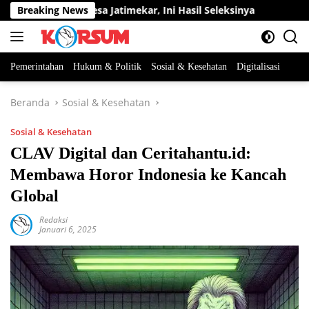
Langsung
erangkat Desa Jatimekar, Ini Hasil Seleksinya
Breaking News
DPRD Sume
ke
konten
Pemerintahan
Hukum & Politik
Sosial & Kesehatan
Digitalisasi
Beranda
Sosial & Kesehatan
Sosial & Kesehatan
CLAV Digital dan Ceritahantu.id:
Membawa Horor Indonesia ke Kancah
Global
Redaksi
Januari 6, 2025