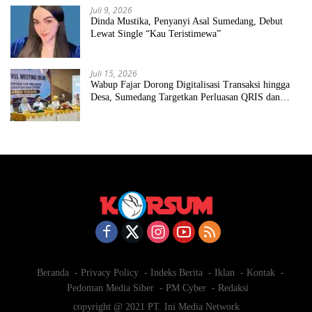
Juli 9, 2026
Dinda Mustika, Penyanyi Asal Sumedang, Debut
Lewat Single “Kau Teristimewa”
Juli 15, 2026
Wabup Fajar Dorong Digitalisasi Transaksi hingga
Desa, Sumedang Targetkan Perluasan QRIS dan
ETPD
Beranda
Privacy Policy
Indeks Berita
Iklan
Kontak
Pedoman Media Siber
PM Cyber
Redaksi
copyright @ 2021 PT. Ini Media Network