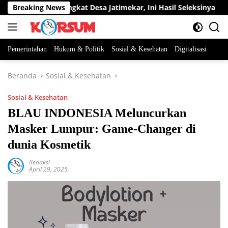
Langsung
 Jabatan Perangkat Desa Jatimekar, Ini Hasil Seleksinya
Breaking News
ke
konten
Pemerintahan
Hukum & Politik
Sosial & Kesehatan
Digitalisasi
Beranda
Sosial & Kesehatan
Sosial & Kesehatan
BLAU INDONESIA Meluncurkan
Masker Lumpur: Game-Changer di
dunia Kosmetik
Redaksi
April 29, 2025