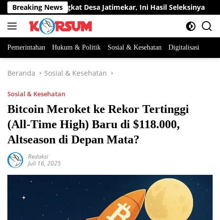
Langsung
abatan Perangkat Desa Jatimekar, Ini Hasil Seleksinya
Breaking News
D
ke
konten
Pemerintahan
Hukum & Politik
Sosial & Kesehatan
Digitalisasi
Beranda
Sosial & Kesehatan
Sosial & Kesehatan
Bitcoin Meroket ke Rekor Tertinggi
(All-Time High) Baru di $118.000,
Altseason di Depan Mata?
Redaksi
Juli 16, 2025