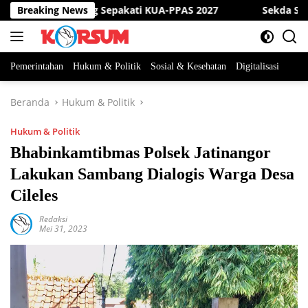
Langsung
kab Sumedang Sepakati KUA-PPAS 2027
Breaking News
Sekda Sumedan
ke
konten
Pemerintahan
Hukum & Politik
Sosial & Kesehatan
Digitalisasi
Beranda
Hukum & Politik
Hukum & Politik
Bhabinkamtibmas Polsek Jatinangor
Lakukan Sambang Dialogis Warga Desa
Cileles
Redaksi
Mei 31, 2023