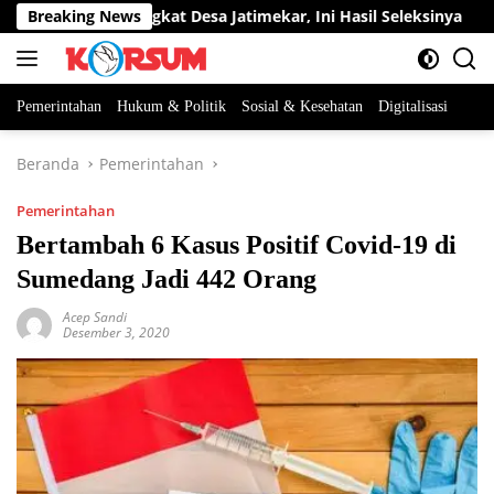
Langsung
Jabatan Perangkat Desa Jatimekar, Ini Hasil Seleksinya
Breaking News
D
ke
konten
Pemerintahan
Hukum & Politik
Sosial & Kesehatan
Digitalisasi
Beranda
Pemerintahan
Pemerintahan
Bertambah 6 Kasus Positif Covid-19 di
Sumedang Jadi 442 Orang
Acep Sandi
Desember 3, 2020