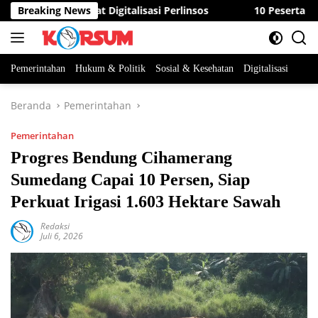
Langsung
N Percepat Digitalisasi Perlinsos
Breaking News
10 Peserta Berebut D
ke
konten
Pemerintahan
Hukum & Politik
Sosial & Kesehatan
Digitalisasi
Beranda
Pemerintahan
Pemerintahan
Progres Bendung Cihamerang
Sumedang Capai 10 Persen, Siap
Perkuat Irigasi 1.603 Hektare Sawah
Redaksi
Juli 6, 2026