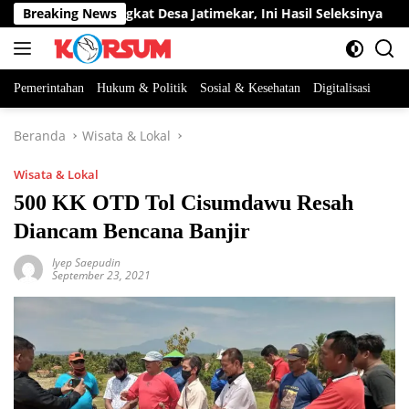
Langsung
 Jabatan Perangkat Desa Jatimekar, Ini Hasil Seleksinya
Breaking News
ke
konten
Pemerintahan
Hukum & Politik
Sosial & Kesehatan
Digitalisasi
Beranda
Wisata & Lokal
Wisata & Lokal
500 KK OTD Tol Cisumdawu Resah
Diancam Bencana Banjir
Iyep Saepudin
September 23, 2021