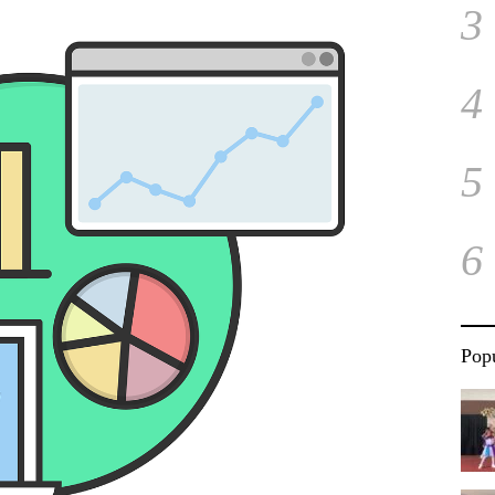
3
4
5
6
Popu