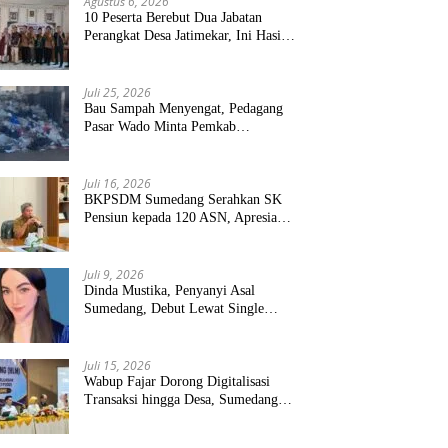
Agustus 6, 2026
10 Peserta Berebut Dua Jabatan
Perangkat Desa Jatimekar, Ini Hasil
Seleksinya
Juli 25, 2026
Bau Sampah Menyengat, Pedagang
Pasar Wado Minta Pemkab
Sumedang Benahi Pengelolaan
Juli 16, 2026
BKPSDM Sumedang Serahkan SK
Pensiun kepada 120 ASN, Apresiasi
Pengabdian Puluhan Tahun
Juli 9, 2026
Dinda Mustika, Penyanyi Asal
Sumedang, Debut Lewat Single
“Kau Teristimewa”
Juli 15, 2026
Wabup Fajar Dorong Digitalisasi
Transaksi hingga Desa, Sumedang
Targetkan Perluasan QRIS dan
ETPD