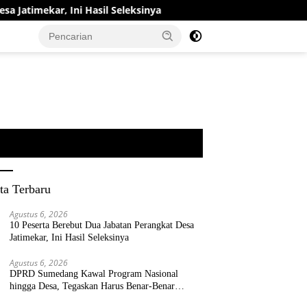
Ini Hasil Seleksinya
DPRD Sumedang Kawal Program Nasi
ta Terbaru
Agustus 6, 2026
10 Peserta Berebut Dua Jabatan Perangkat Desa
Jatimekar, Ini Hasil Seleksinya
Agustus 6, 2026
DPRD Sumedang Kawal Program Nasional
hingga Desa, Tegaskan Harus Benar-Benar
Berpihak kepada Rakyat