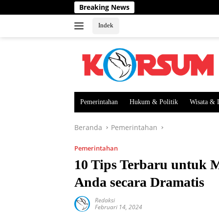
Langsung
Breaking News
ke
konten
Indek
Pemerintahan
Hukum & Politik
Wisata & 
Beranda
Pemerintahan
Pemerintahan
10 Tips Terbaru untuk 
Anda secara Dramatis
Redaksi
Februari 14, 2024