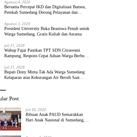
Agustus 4, 2026
Bersama Percepat IKD dan Digitalisasi Bansos,
Pemkab Sumedang Dorong Pelayanan dan
Bantuan Tepat Sasaran
Agustus 3, 2026
President University Buka Beasiswa Penuh untuk
Warga Sumedang, Gratis Kuliah dan Asrama
Juli 31, 2026
Wabup Fajar Pastikan TPT SDN Citraresmi
Rampung, Respons Cepat Aduan Warga Berbuah
Hasil
Juli 31, 2026
Bupati Dony Minta Tak Ada Warga Sumedang
Kelaparan atau Kekurangan Air Bersih Saat
Kemarau
lar Post
Juli 30, 2026
Ribuan Anak PAUD Semarakkan
Hari Anak Nasional di Sumedang,
Kadisdik: Wujudkan Anak Bahagia
dan Sekolah Bersih Sehat