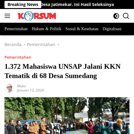
Langsung
Perangkat Desa Jatimekar, Ini Hasil Seleksinya
Breaking News
DPRD Sum
ke
konten
Pemerintahan
Hukum & Politik
Sosial & Kesehatan
Digitalisasi
Beranda
Pemerintahan
Pemerintahan
1.372 Mahasiswa UNSAP Jalani KKN
Tematik di 68 Desa Sumedang
Mako
Januari 13, 2026