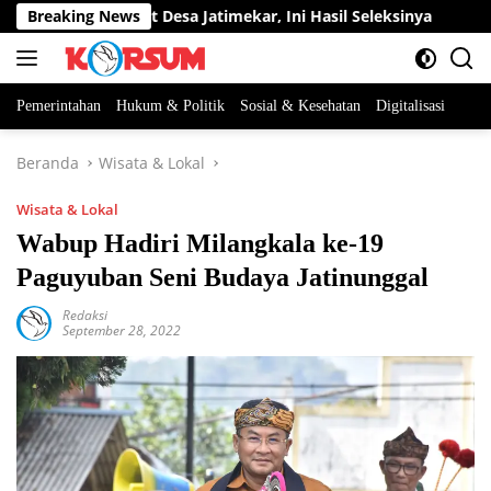
Langsung
tan Perangkat Desa Jatimekar, Ini Hasil Seleksinya
Breaking News
DPRD
ke
konten
Pemerintahan
Hukum & Politik
Sosial & Kesehatan
Digitalisasi
Beranda
Wisata & Lokal
Wisata & Lokal
Wabup Hadiri Milangkala ke-19
Paguyuban Seni Budaya Jatinunggal
Redaksi
September 28, 2022