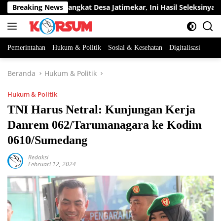
Langsung
a Jabatan Perangkat Desa Jatimekar, Ini Hasil Seleksinya
Breaking News
ke
konten
Pemerintahan
Hukum & Politik
Sosial & Kesehatan
Digitalisasi
Beranda
Hukum & Politik
Hukum & Politik
TNI Harus Netral: Kunjungan Kerja
Danrem 062/Tarumanagara ke Kodim
0610/Sumedang
Redaksi
Februari 12, 2024