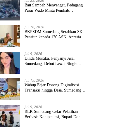
Juli 25, 2026
Bau Sampah Menyengat, Pedagang
Pasar Wado Minta Pemkab
Sumedang Benahi Pengelolaan
Juli 16, 2026
BKPSDM Sumedang Serahkan SK
Pensiun kepada 120 ASN, Apresiasi
Pengabdian Puluhan Tahun
Juli 9, 2026
Dinda Mustika, Penyanyi Asal
Sumedang, Debut Lewat Single
“Kau Teristimewa”
Juli 15, 2026
Wabup Fajar Dorong Digitalisasi
Transaksi hingga Desa, Sumedang
Targetkan Perluasan QRIS dan
ETPD
Juli 9, 2026
BLK Sumedang Gelar Pelatihan
Berbasis Kompetensi, Bupati Dony
Targetkan Peserta Langsung Terserap
Kerja