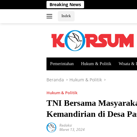
Langsung
Breaking News
ke
konten
Indek
Pemerintahan
Hukum & Politik
Wisata & 
Beranda
Hukum & Politik
Hukum & Politik
TNI Bersama Masyarak
Kemandirian di Desa Pa
Redaksi
Maret 13, 2024