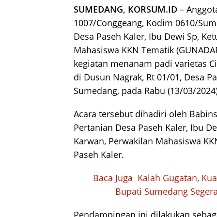
SUMEDANG, KORSUM.ID
– Anggota
1007/Conggeang, Kodim 0610/Sume
Desa Paseh Kaler, Ibu Dewi Sp, Ket
Mahasiswa KKN Tematik (GUNADARM
kegiatan menanam padi varietas C
di Dusun Nagrak, Rt 01/01, Desa P
Sumedang, pada Rabu (13/03/2024)
Acara tersebut dihadiri oleh Babin
Pertanian Desa Paseh Kaler, Ibu De
Karwan, Perwakilan Mahasiswa KKN
Paseh Kaler.
Baca Juga
Kalah Gugatan, Ku
Bupati Sumedang Segera 
Pendampingan ini dilakukan sebag