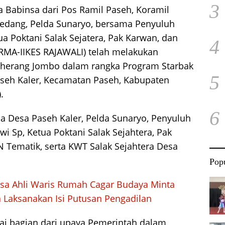
3
 Babinsa dari Pos Ramil Paseh, Koramil
dang, Pelda Sunaryo, bersama Penyuluh
ua Poktani Salak Sejatera, Pak Karwan, dan
4
A-IIKES RAJAWALI) telah melakukan
iherang Jombo dalam rangka Program Starbak
5
aseh Kaler, Kecamatan Paseh, Kabupaten
.
6
sa Desa Paseh Kaler, Pelda Sunaryo, Penyuluh
wi Sp, Ketua Poktani Salak Sejahtera, Pak
 Tematik, serta KWT Salak Sejahtera Desa
Popu
asa Ahli Waris Rumah Cagar Budaya Minta
Laksanakan Isi Putusan Pengadilan
ai bagian dari upaya Pemerintah dalam