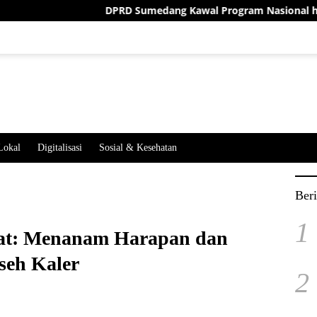
DPRD Sumedang Kawal Program Nasional hingga De
Lokal
Digitalisasi
Sosial & Kesehatan
Beri
1
at: Menanam Harapan dan
seh Kaler
2