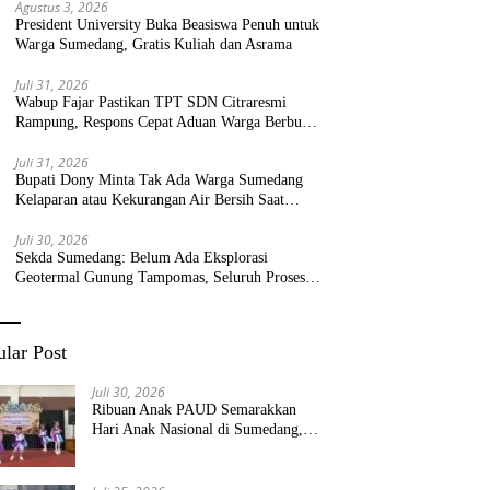
Agustus 3, 2026
President University Buka Beasiswa Penuh untuk
Warga Sumedang, Gratis Kuliah dan Asrama
Juli 31, 2026
Wabup Fajar Pastikan TPT SDN Citraresmi
Rampung, Respons Cepat Aduan Warga Berbuah
Hasil
Juli 31, 2026
Bupati Dony Minta Tak Ada Warga Sumedang
Kelaparan atau Kekurangan Air Bersih Saat
Kemarau
Juli 30, 2026
Sekda Sumedang: Belum Ada Eksplorasi
Geotermal Gunung Tampomas, Seluruh Proses
Masih Menjadi Kewenangan Pemerintah Pusat
lar Post
Juli 30, 2026
Ribuan Anak PAUD Semarakkan
Hari Anak Nasional di Sumedang,
Kadisdik: Wujudkan Anak Bahagia
dan Sekolah Bersih Sehat