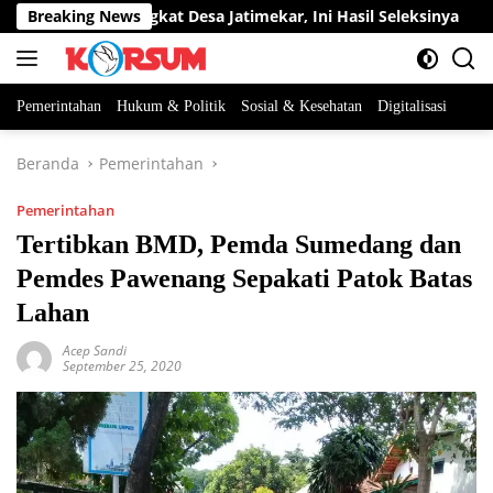
Langsung
abatan Perangkat Desa Jatimekar, Ini Hasil Seleksinya
Breaking News
D
ke
konten
Pemerintahan
Hukum & Politik
Sosial & Kesehatan
Digitalisasi
Beranda
Pemerintahan
Pemerintahan
Tertibkan BMD, Pemda Sumedang dan
Pemdes Pawenang Sepakati Patok Batas
Lahan
Acep Sandi
September 25, 2020