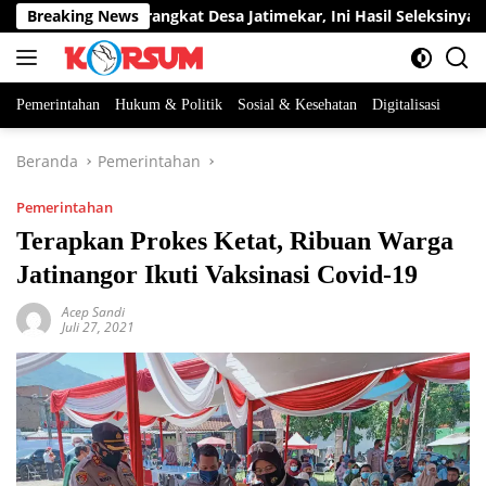
Langsung
Dua Jabatan Perangkat Desa Jatimekar, Ini Hasil Seleksinya
Breaking News
ke
konten
Pemerintahan
Hukum & Politik
Sosial & Kesehatan
Digitalisasi
Beranda
Pemerintahan
Pemerintahan
Terapkan Prokes Ketat, Ribuan Warga
Jatinangor Ikuti Vaksinasi Covid-19
Acep Sandi
Juli 27, 2021