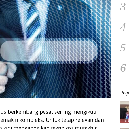
3
4
5
6
Popu
erus berkembang pesat seiring mengikuti
emakin kompleks. Untuk tetap relevan dan
an kini mengandalkan teknologi mutakhir,