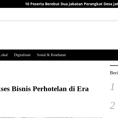
0 Peserta Berebut Dua Jabatan Perangkat Desa Jatimekar, Ini Has
Lokal
Digitalisasi
Sosial & Kesehatan
Beri
1
ses Bisnis Perhotelan di Era
2