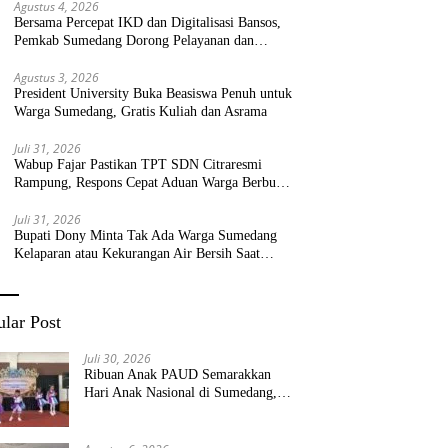
Agustus 4, 2026
Bersama Percepat IKD dan Digitalisasi Bansos,
Pemkab Sumedang Dorong Pelayanan dan
Bantuan Tepat Sasaran
Agustus 3, 2026
President University Buka Beasiswa Penuh untuk
Warga Sumedang, Gratis Kuliah dan Asrama
Juli 31, 2026
Wabup Fajar Pastikan TPT SDN Citraresmi
Rampung, Respons Cepat Aduan Warga Berbuah
Hasil
Juli 31, 2026
Bupati Dony Minta Tak Ada Warga Sumedang
Kelaparan atau Kekurangan Air Bersih Saat
Kemarau
lar Post
Juli 30, 2026
Ribuan Anak PAUD Semarakkan
Hari Anak Nasional di Sumedang,
Kadisdik: Wujudkan Anak Bahagia
dan Sekolah Bersih Sehat