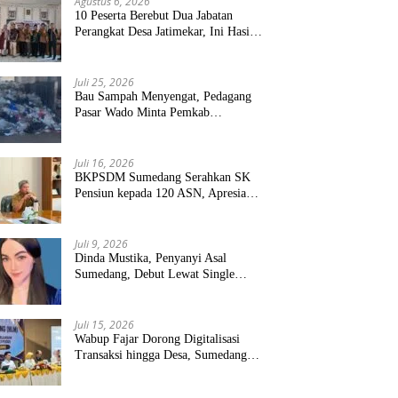
Agustus 6, 2026
10 Peserta Berebut Dua Jabatan
Perangkat Desa Jatimekar, Ini Hasil
Seleksinya
Juli 25, 2026
Bau Sampah Menyengat, Pedagang
Pasar Wado Minta Pemkab
Sumedang Benahi Pengelolaan
Juli 16, 2026
BKPSDM Sumedang Serahkan SK
Pensiun kepada 120 ASN, Apresiasi
Pengabdian Puluhan Tahun
Juli 9, 2026
Dinda Mustika, Penyanyi Asal
Sumedang, Debut Lewat Single
“Kau Teristimewa”
Juli 15, 2026
Wabup Fajar Dorong Digitalisasi
Transaksi hingga Desa, Sumedang
Targetkan Perluasan QRIS dan
ETPD