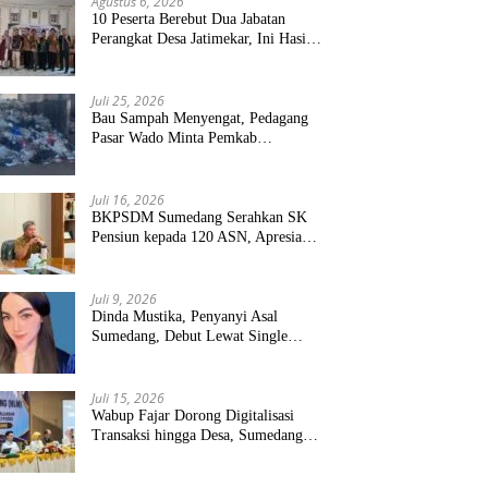
Agustus 6, 2026
10 Peserta Berebut Dua Jabatan
Perangkat Desa Jatimekar, Ini Hasil
Seleksinya
Juli 25, 2026
Bau Sampah Menyengat, Pedagang
Pasar Wado Minta Pemkab
Sumedang Benahi Pengelolaan
Juli 16, 2026
BKPSDM Sumedang Serahkan SK
Pensiun kepada 120 ASN, Apresiasi
Pengabdian Puluhan Tahun
Juli 9, 2026
Dinda Mustika, Penyanyi Asal
Sumedang, Debut Lewat Single
“Kau Teristimewa”
Juli 15, 2026
Wabup Fajar Dorong Digitalisasi
Transaksi hingga Desa, Sumedang
Targetkan Perluasan QRIS dan
ETPD