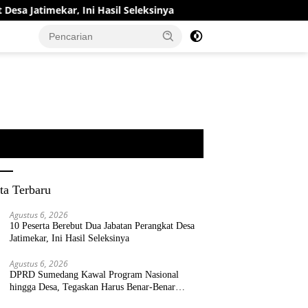
ar, Ini Hasil Seleksinya
DPRD Sumedang Kawal Program 
ta Terbaru
Agustus 6, 2026
10 Peserta Berebut Dua Jabatan Perangkat Desa
Jatimekar, Ini Hasil Seleksinya
Agustus 6, 2026
DPRD Sumedang Kawal Program Nasional
hingga Desa, Tegaskan Harus Benar-Benar
Berpihak kepada Rakyat