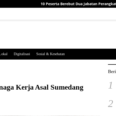
10 Peserta Berebut Dua Jabatan Perangkat Desa Jatimek
Lokal
Digitalisasi
Sosial & Kesehatan
Beri
1
enaga Kerja Asal Sumedang
2