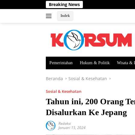
Langsung
Breaking News
ke
konten
Indek
Pemerintahan
Hukum & Politik
Wisata & 
Beranda
Sosial & Kesehatan
Sosial & Kesehatan
Tahun ini, 200 Orang T
Disalurkan Ke Jepang
Redaksi
Januari 15, 2024