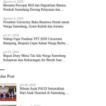
Agustus 4, 2026
Bersama Percepat IKD dan Digitalisasi Bansos,
Pemkab Sumedang Dorong Pelayanan dan
Bantuan Tepat Sasaran
Agustus 3, 2026
President University Buka Beasiswa Penuh untuk
Warga Sumedang, Gratis Kuliah dan Asrama
Juli 31, 2026
Wabup Fajar Pastikan TPT SDN Citraresmi
Rampung, Respons Cepat Aduan Warga Berbuah
Hasil
Juli 31, 2026
Bupati Dony Minta Tak Ada Warga Sumedang
Kelaparan atau Kekurangan Air Bersih Saat
Kemarau
lar Post
Juli 30, 2026
Ribuan Anak PAUD Semarakkan
Hari Anak Nasional di Sumedang,
Kadisdik: Wujudkan Anak Bahagia
dan Sekolah Bersih Sehat