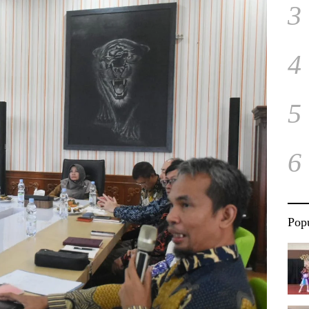
3
4
5
6
Popu